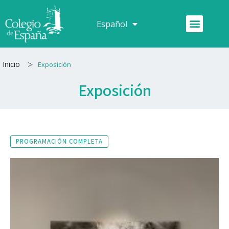
Ir
al
Menú
Español
Français
contenido
>
Inicio
Exposición
Exposición
PROGRAMACIÓN COMPLETA