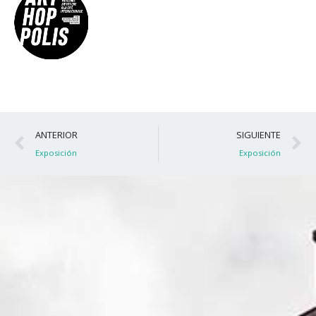
Ant
S
ANTERIOR
SIGUIENTE
Exposición
Exposición