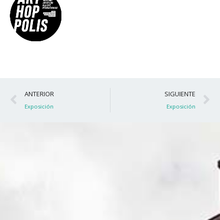
Ant
S
ANTERIOR
SIGUIENTE
Exposición
Exposición