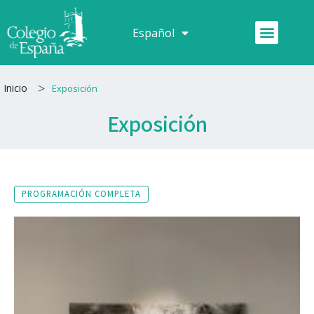
Ir
al
Menú
Español
Français
contenido
>
Inicio
Exposición
Exposición
PROGRAMACIÓN COMPLETA