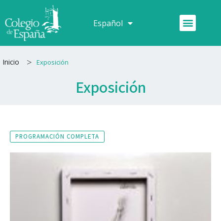
Ir
al
Menú
Español
Français
contenido
>
Inicio
Exposición
Exposición
PROGRAMACIÓN COMPLETA