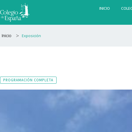
Ir
INICIO
COLEG
al
contenido
>
Inicio
Exposición
PROGRAMACIÓN COMPLETA