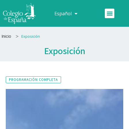
Ir
al
Menú
Español
Français
contenido
>
Inicio
Exposición
Exposición
PROGRAMACIÓN COMPLETA