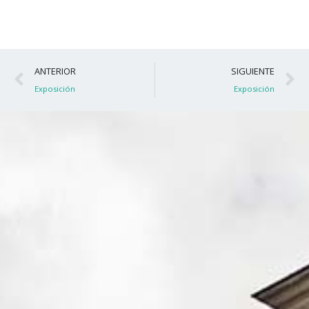
Ant
S
ANTERIOR
SIGUIENTE
Exposición
Exposición