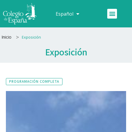
Ir
al
Menú
Español
Français
contenido
>
Inicio
Exposición
Exposición
PROGRAMACIÓN COMPLETA