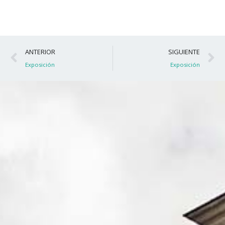
Ant
S
ANTERIOR
SIGUIENTE
Exposición
Exposición