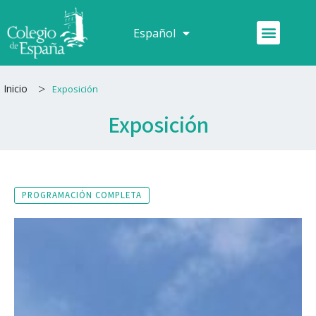
Ir
al
Menú
Español
Français
contenido
>
Inicio
Exposición
Exposición
PROGRAMACIÓN COMPLETA