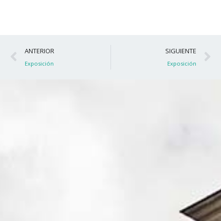
Ant
S
ANTERIOR
SIGUIENTE
Exposición
Exposición