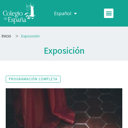
Ir
al
Menú
Español
Français
contenido
>
Inicio
Exposición
Exposición
PROGRAMACIÓN COMPLETA