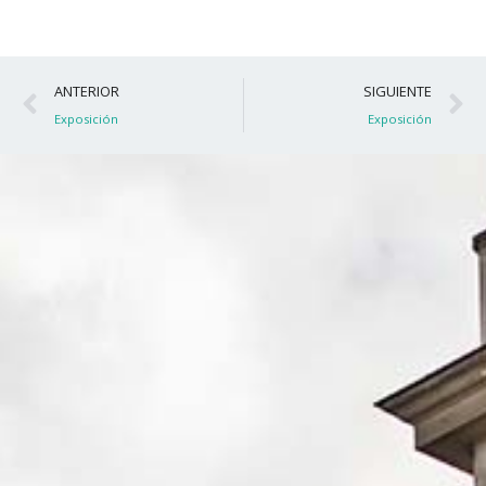
Ant
S
ANTERIOR
SIGUIENTE
Exposición
Exposición