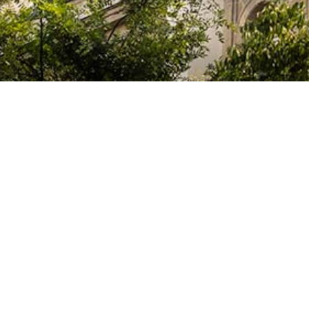
El Colegio de España es un organismo dependiente del Ministerio de Cienc
que acoge a profesores, investigadores, estudiantes universitarios y artis
doctorales, llevan a cabo sus trabajos de investigación o ejercen sus activ