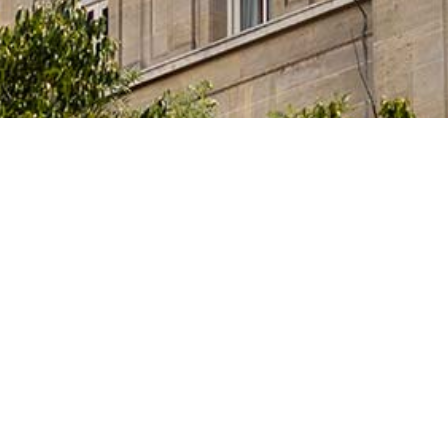
ia, Innovación y Universidades del Gobierno español
tas, que cursan sus estudios, elaboran sus tesis
idades artísticas en alguno de los centros superiores de