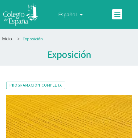
Ir
al
Menú
Español
Français
contenido
>
Inicio
Exposición
Exposición
PROGRAMACIÓN COMPLETA