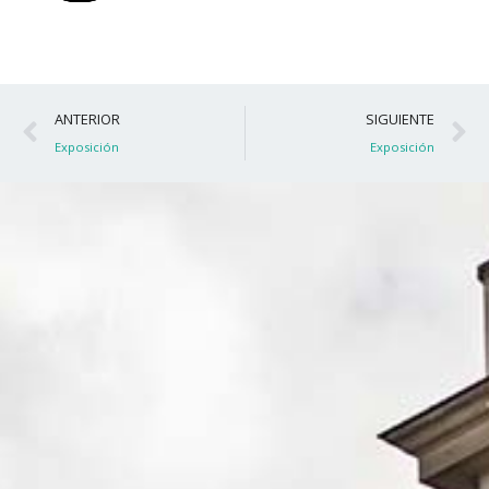
Ant
S
ANTERIOR
SIGUIENTE
Exposición
Exposición