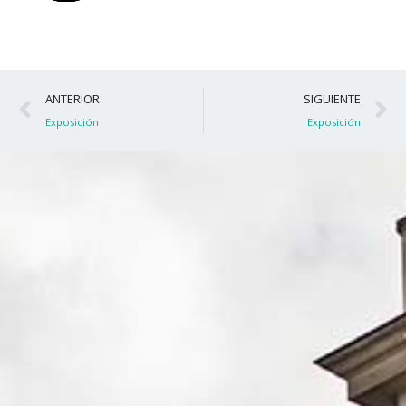
Ant
S
ANTERIOR
SIGUIENTE
Exposición
Exposición