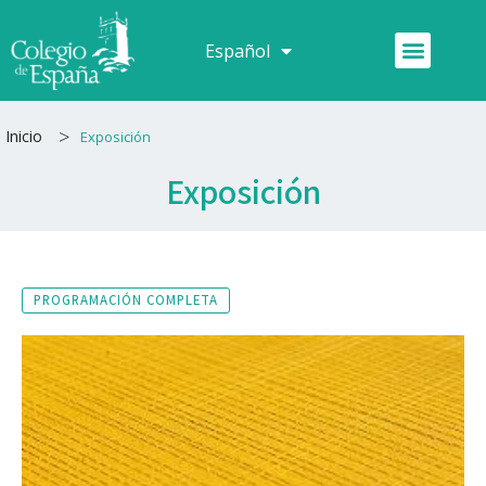
Ir
al
Menú
Español
Français
contenido
>
Inicio
Exposición
Exposición
PROGRAMACIÓN COMPLETA