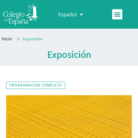
Ir
al
Menú
Español
Français
contenido
>
Inicio
Exposición
Exposición
PROGRAMACIÓN COMPLETA