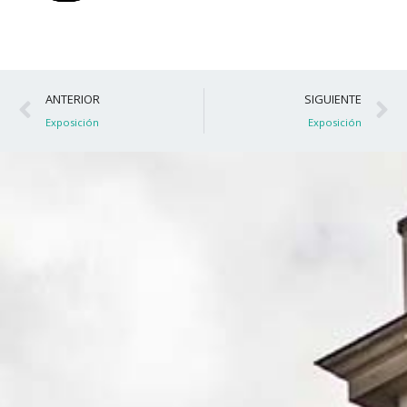
Ant
S
ANTERIOR
SIGUIENTE
Exposición
Exposición