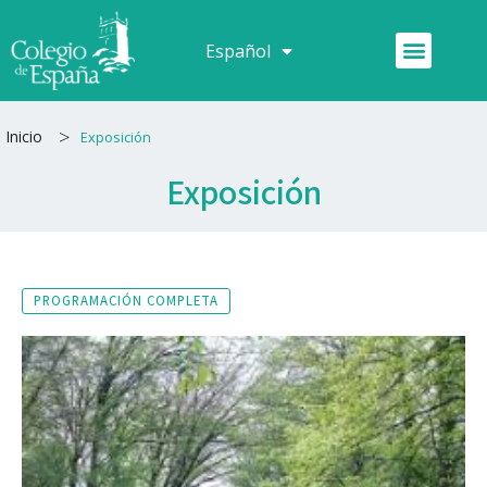
Ir
al
Menú
Español
Français
contenido
>
Inicio
Exposición
Exposición
PROGRAMACIÓN COMPLETA