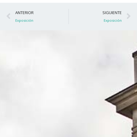
Ant
S
ANTERIOR
SIGUIENTE
Exposición
Exposición