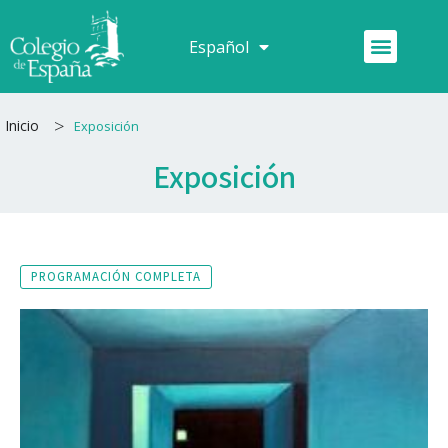
Ir
al
Menú
Español
Français
contenido
>
Inicio
Exposición
Exposición
PROGRAMACIÓN COMPLETA