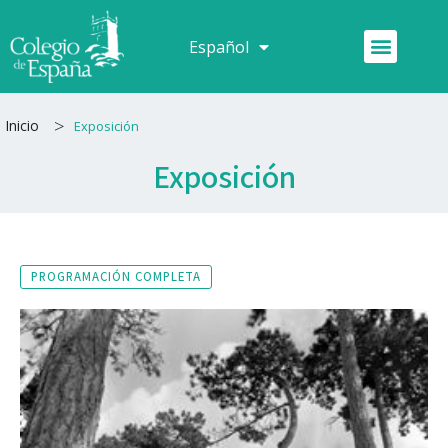
Ir
al
Menú
Español
Français
contenido
>
Inicio
Exposición
Exposición
PROGRAMACIÓN COMPLETA