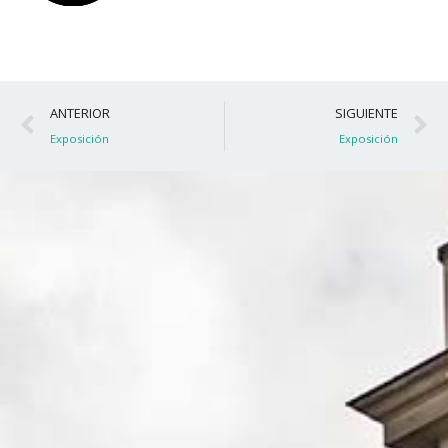
Ant
S
ANTERIOR
SIGUIENTE
Exposición
Exposición