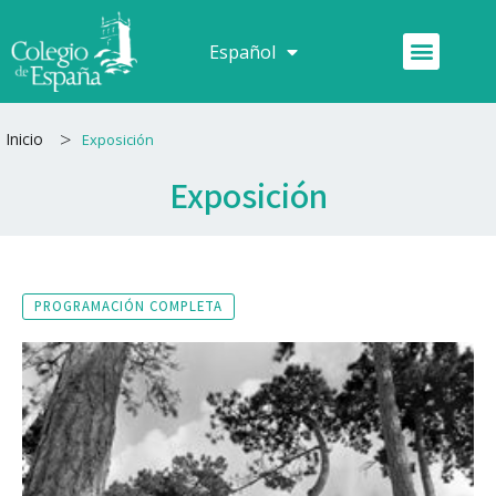
Ir
al
Menú
Español
Français
contenido
>
Inicio
Exposición
Exposición
PROGRAMACIÓN COMPLETA