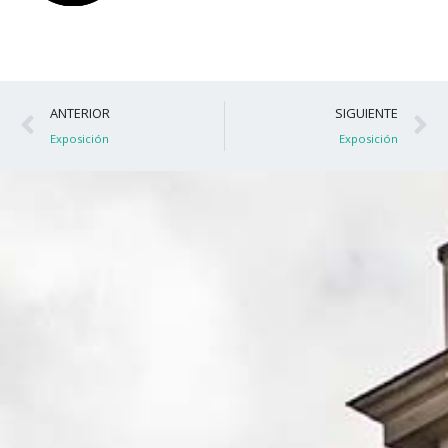
Ant
S
ANTERIOR
SIGUIENTE
Exposición
Exposición