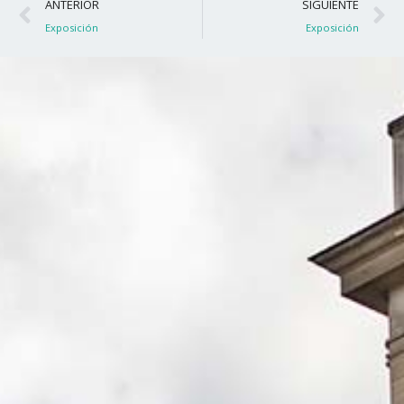
Ant
S
ANTERIOR
SIGUIENTE
Exposición
Exposición