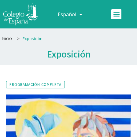
Ir
al
Menú
Español
Français
contenido
>
Inicio
Exposición
Exposición
PROGRAMACIÓN COMPLETA