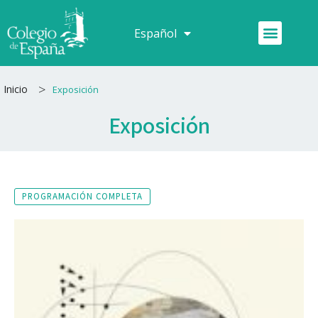
Ir
al
Menú
Español
Français
contenido
>
Inicio
Exposición
Exposición
PROGRAMACIÓN COMPLETA