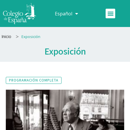
Ir
al
Menú
Español
Français
contenido
>
Inicio
Exposición
Exposición
PROGRAMACIÓN COMPLETA