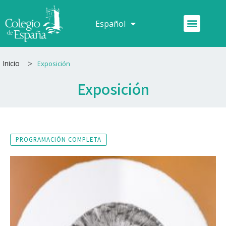
Ir
al
Menú
Español
Français
contenido
>
Inicio
Exposición
Exposición
PROGRAMACIÓN COMPLETA