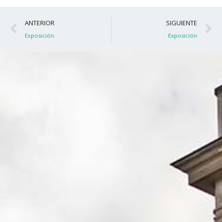
Ant
S
ANTERIOR
SIGUIENTE
Exposición
Exposición