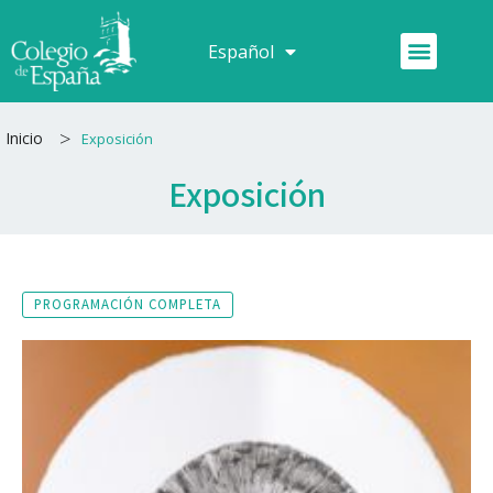
Ir
al
Menú
Español
Français
contenido
>
Inicio
Exposición
Exposición
PROGRAMACIÓN COMPLETA