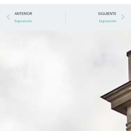
Ant
S
ANTERIOR
SIGUIENTE
Exposición
Exposición