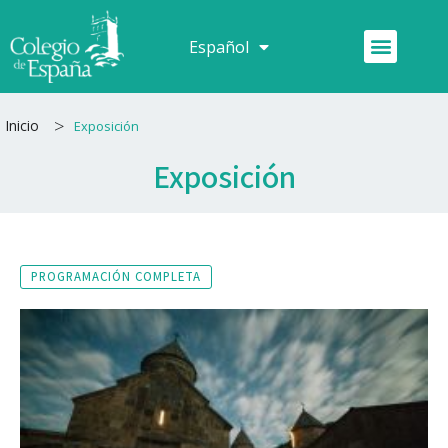
Ir
al
Menú
Español
Français
contenido
>
Inicio
Exposición
Exposición
PROGRAMACIÓN COMPLETA