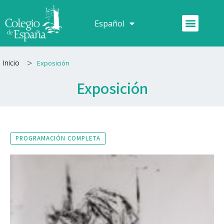
Ir
al
Menú
Español
Français
contenido
>
Inicio
Exposición
Exposición
PROGRAMACIÓN COMPLETA