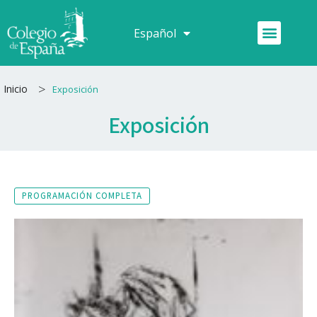
Ir
al
Menú
Español
Français
contenido
>
Inicio
Exposición
Exposición
PROGRAMACIÓN COMPLETA