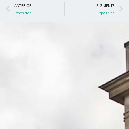
Ant
S
ANTERIOR
SIGUIENTE
Exposición
Exposición