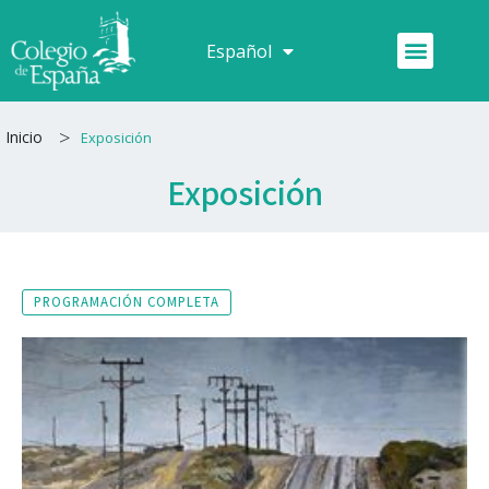
Ir
al
Menú
Español
Français
contenido
>
Inicio
Exposición
Exposición
PROGRAMACIÓN COMPLETA