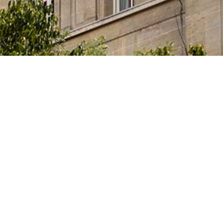
ia, Innovación y Universidades del Gobierno español
tas, que cursan sus estudios, elaboran sus tesis
idades artísticas en alguno de los centros superiores de