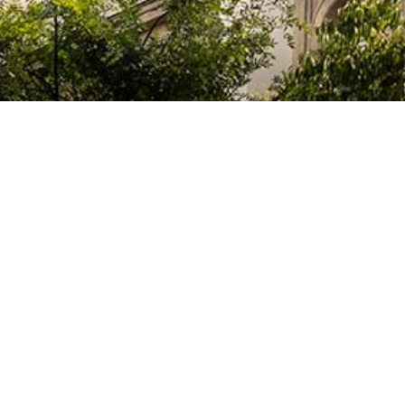
El Colegio de España es un organismo dependiente del Ministerio de Cienc
que acoge a profesores, investigadores, estudiantes universitarios y artis
doctorales, llevan a cabo sus trabajos de investigación o ejercen sus activ
París o la región de Île-de-France.