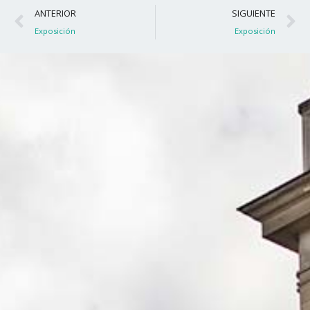
Ant
S
ANTERIOR
SIGUIENTE
Exposición
Exposición