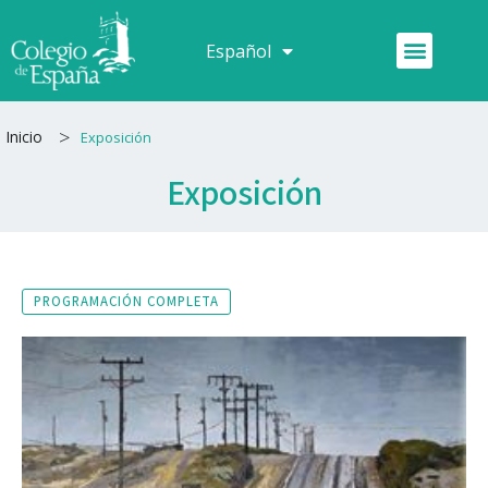
Ir
al
Menú
Español
Français
contenido
>
Inicio
Exposición
Exposición
PROGRAMACIÓN COMPLETA