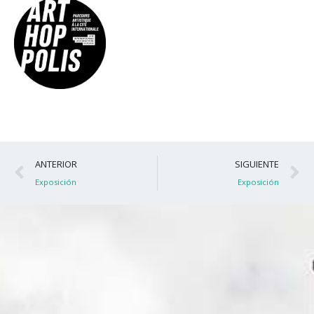
Ant
S
ANTERIOR
SIGUIENTE
Exposición
Exposición