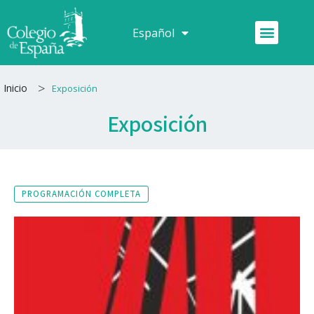
Ir
al
Menú
Español
Français
contenido
>
Inicio
Exposición
Exposición
PROGRAMACIÓN COMPLETA