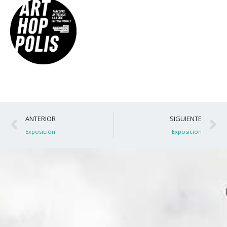
Ant
S
ANTERIOR
SIGUIENTE
Exposición
Exposición