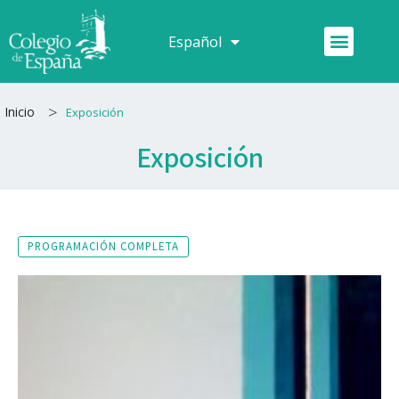
Ir
al
Menú
Español
Français
contenido
>
Inicio
Exposición
Exposición
PROGRAMACIÓN COMPLETA