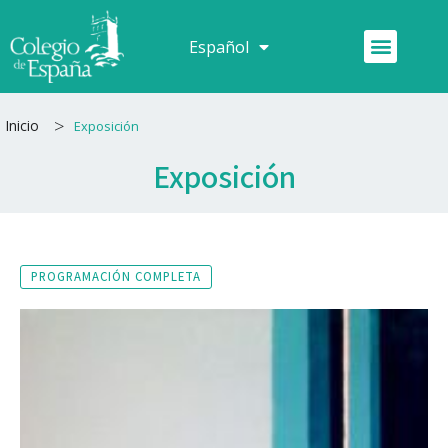
Ir
al
Menú
Español
Français
contenido
>
Inicio
Exposición
Exposición
PROGRAMACIÓN COMPLETA