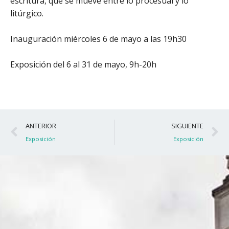
escritura, que se mueve entre lo procesual y lo
litúrgico.
Inauguración miércoles 6 de mayo a las 19h30
Exposición del 6 al 31 de mayo, 9h-20h
Ant
S
ANTERIOR
SIGUIENTE
Exposición
Exposición