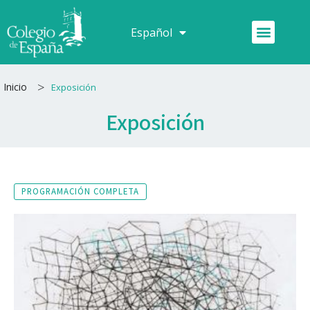
Ir
al
Menú
Español
Français
contenido
>
Inicio
Exposición
Exposición
PROGRAMACIÓN COMPLETA