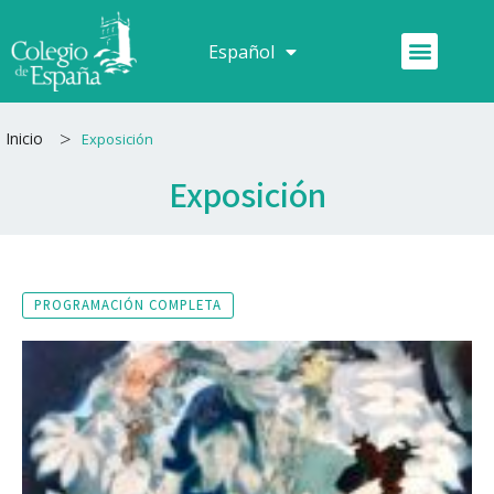
Ir
al
Menú
Español
Français
contenido
>
Inicio
Exposición
Exposición
PROGRAMACIÓN COMPLETA