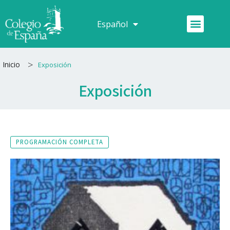
Ir
al
Menú
Español
Français
contenido
>
Inicio
Exposición
Exposición
PROGRAMACIÓN COMPLETA