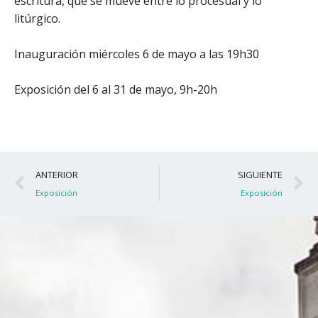
escritura, que se mueve entre lo procesual y lo
litúrgico.
Inauguración miércoles 6 de mayo a las 19h30
Exposición del 6 al 31 de mayo, 9h-20h
Ant
S
ANTERIOR
SIGUIENTE
Exposición
Exposición