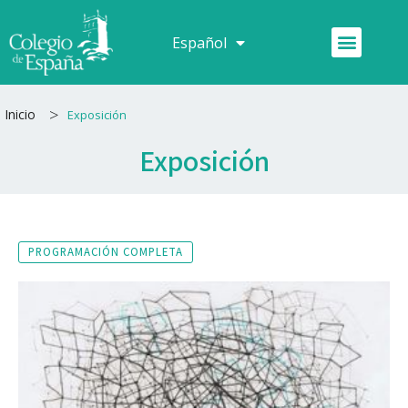
Ir
al
Menú
Español
Français
contenido
>
Inicio
Exposición
Exposición
PROGRAMACIÓN COMPLETA