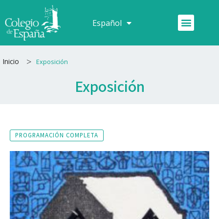
Ir
al
Menú
Español
Français
contenido
>
Inicio
Exposición
Exposición
PROGRAMACIÓN COMPLETA