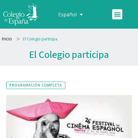
Ir
al
Menú
Español
Français
contenido
>
Inicio
El Colegio participa
El Colegio participa
PROGRAMACIÓN COMPLETA