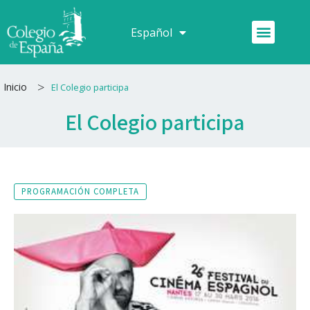
Ir
al
Menú
Español
Français
contenido
>
Inicio
El Colegio participa
El Colegio participa
PROGRAMACIÓN COMPLETA