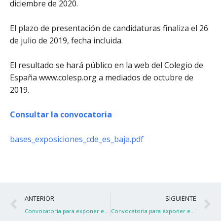
diciembre de 2020.
El plazo de presentación de candidaturas finaliza el 26
de julio de 2019, fecha incluida.
El resultado se hará público en la web del Colegio de
España www.colesp.org a mediados de octubre de
2019.
Consultar la convocatoria
bases_exposiciones_cde_es_baja.pdf
Ant
S
ANTERIOR
SIGUIENTE
Convocatoria para exponer en el Colegio de España
Convocatoria para exponer en el Colegio de España