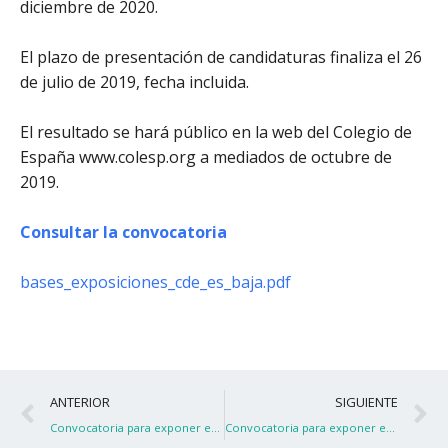
diciembre de 2020.
El plazo de presentación de candidaturas finaliza el 26
de julio de 2019, fecha incluida.
El resultado se hará público en la web del Colegio de
España www.colesp.org a mediados de octubre de
2019.
Consultar la convocatoria
bases_exposiciones_cde_es_baja.pdf
Ant
S
ANTERIOR
SIGUIENTE
Convocatoria para exponer en el Colegio de España
Convocatoria para exponer en el Colegio de España