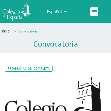
Ir
al
Menú
Español
Français
contenido
>
Inicio
Convocatoria
Convocatoria
PROGRAMACIÓN COMPLETA