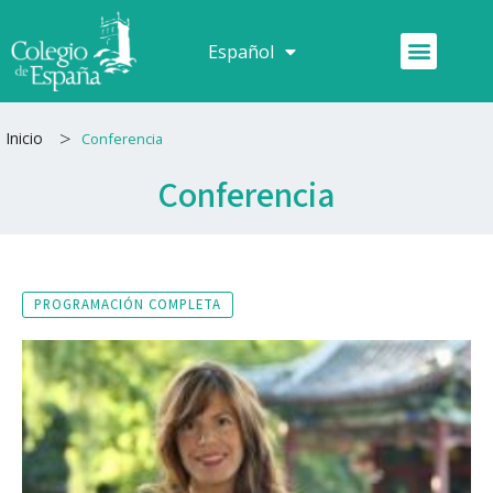
Ir
al
Menú
Español
Français
contenido
>
Inicio
Conferencia
Conferencia
PROGRAMACIÓN COMPLETA