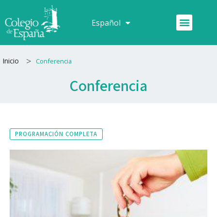
Ir
al
Menú
Español
Français
contenido
>
Inicio
Conferencia
Conferencia
PROGRAMACIÓN COMPLETA