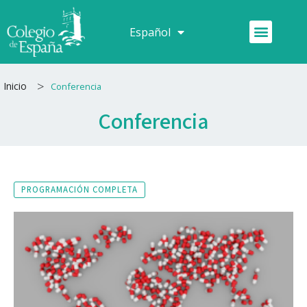
Ir
al
Menú
Español
Français
contenido
>
Inicio
Conferencia
Conferencia
PROGRAMACIÓN COMPLETA