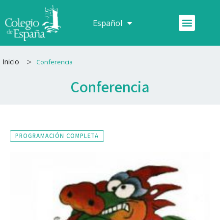
Ir
al
Menú
Español
Français
contenido
>
Inicio
Conferencia
Conferencia
PROGRAMACIÓN COMPLETA