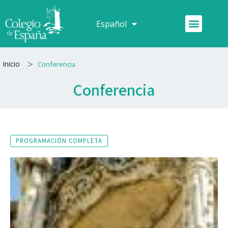
Ir
al
Menú
Español
Français
contenido
>
Inicio
Conferencia
Conferencia
PROGRAMACIÓN COMPLETA