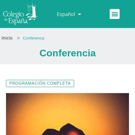
Ir
al
Menú
Español
Français
contenido
>
Inicio
Conferencia
Conferencia
PROGRAMACIÓN COMPLETA