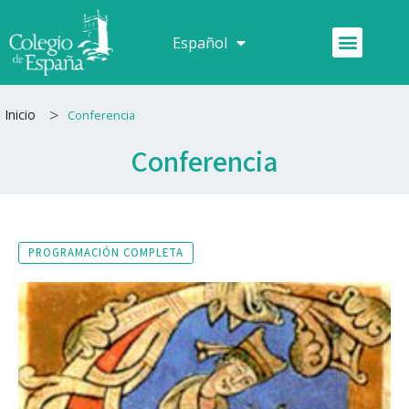
Ir
al
Menú
Español
Français
contenido
>
Inicio
Conferencia
Conferencia
PROGRAMACIÓN COMPLETA