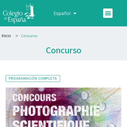
Ir
al
Menú
Español
Français
contenido
>
Inicio
Concurso
Concurso
PROGRAMACIÓN COMPLETA