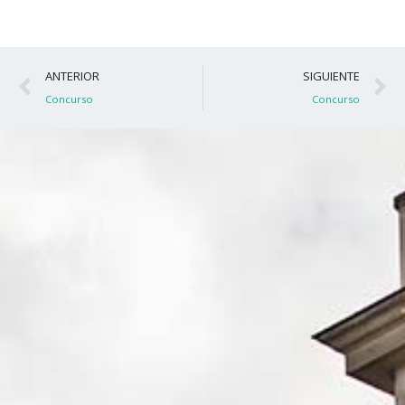
Ant
S
ANTERIOR
SIGUIENTE
Concurso
Concurso